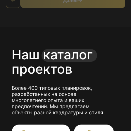
Далее
Подробнее
Смотреть ещё
Портфолио
Построили
для вас более