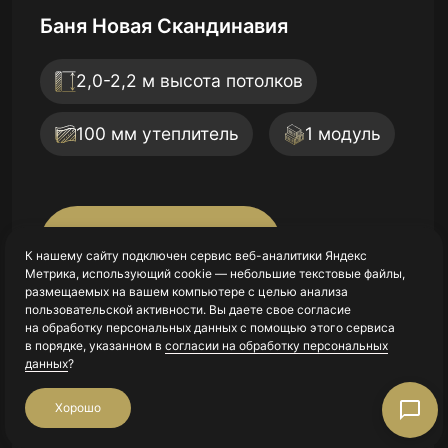
Высота потолка:
2,1-2,3 м
Утеплитель стены:
100 мм
Срок строительства:
30 рабочих дней
Баня Трёхмодульный Барн-Хаус
Дом Трёхмодульный Барн-Хаус
Подробнее
Готовый Комплекс 2
2,1-2,45 м высота потолков
2,1-2,45 м высота потолков
Дом Трехмодульный «НЕО»
Дом Скандинавия с Террасой
150 мм утеплитель
150 мм утеплитель
3 модуля
3 модуля
2,6 м высота потолков
К нашему сайту подключен сервис веб-аналитики Яндекс
2,0-2,2 м высота потолков
Метрика, использующий cookie — небольшие текстовые файлы,
размещаемых на вашем компьютере с целью анализа
150 мм утеплитель
3 модуля
100 мм утеплитель
2 модуля
пользовательской активности. Вы даете свое согласие
Подробнее
Подробнее
Подробнее
на обработку персональных данных с помощью этого сервиса
в порядке, указанном в
согласии на обработку персональных
данных
?
Подробнее
Подробнее
Хорошо