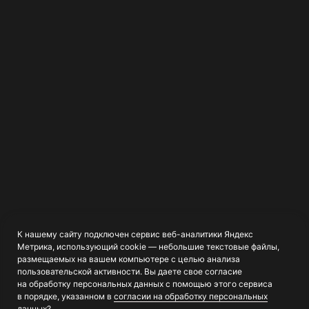
Прозрачные условия работы
Есть гарантия результата. Работа
ведется по договору и точно в срок.
Всесторонний контроль
Начальник производства
контролирует весь процесс
строительства, от проектирования
К нашему сайту подключен сервис веб-аналитики Яндекс
до финальной отделки.
Метрика, использующий cookie — небольшие текстовые файлы,
размещаемых на вашем компьютере с целью анализа
пользовательской активности. Вы даете свое согласие
на обработку персональных данных с помощью этого сервиса
в порядке, указанном в
согласии на обработку персональных
данных
?