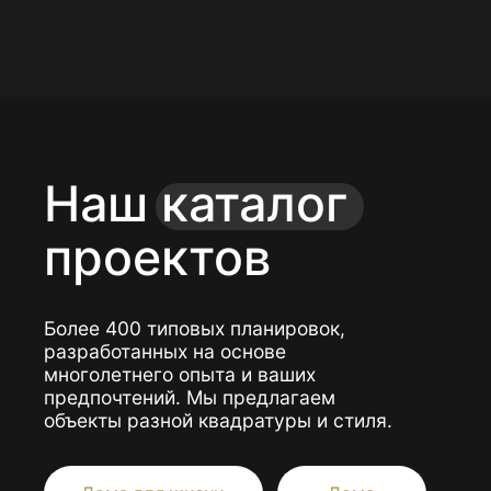
Подробнее
Смотреть ещё
Портфолио
Построили
для вас более