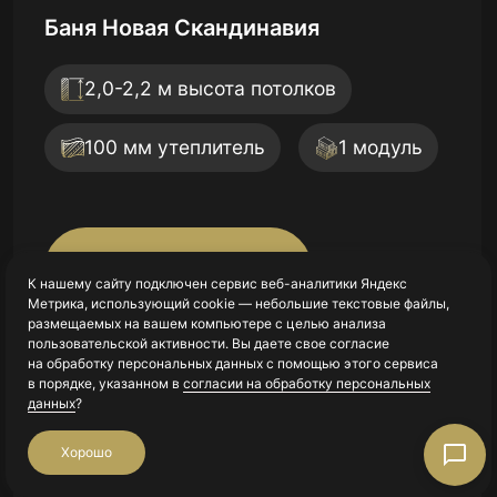
Высота потолка:
2,1-2,3 м
Утеплитель стены:
100 мм
Срок строительства:
30 рабочих дней
Баня Трёхмодульный Барн-Хаус
Дом Трёхмодульный Барн-Хаус
Подробнее
Готовый Комплекс 2
2,1-2,45 м высота потолков
2,1-2,45 м высота потолков
Дом Трехмодульный «НЕО»
Дом Скандинавия с Террасой
150 мм утеплитель
150 мм утеплитель
3 модуля
3 модуля
2,6 м высота потолков
К нашему сайту подключен сервис веб-аналитики Яндекс
2,0-2,2 м высота потолков
Метрика, использующий cookie — небольшие текстовые файлы,
размещаемых на вашем компьютере с целью анализа
150 мм утеплитель
3 модуля
100 мм утеплитель
2 модуля
пользовательской активности. Вы даете свое согласие
Подробнее
Подробнее
Подробнее
на обработку персональных данных с помощью этого сервиса
в порядке, указанном в
согласии на обработку персональных
данных
?
Подробнее
Подробнее
Хорошо