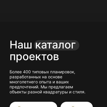
Подробнее
Смотреть ещё
Портфолио
Построили
для вас более