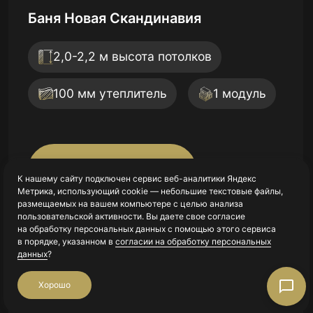
Высота потолка:
2,1-2,3 м
Утеплитель стены:
100 мм
Срок строительства:
30 рабочих дней
Баня Трёхмодульный Барн-Хаус
Дом Трёхмодульный Барн-Хаус
Подробнее
Готовый Комплекс 2
2,1-2,45 м высота потолков
2,1-2,45 м высота потолков
Дом Трехмодульный «НЕО»
Дом Скандинавия с Террасой
150 мм утеплитель
150 мм утеплитель
3 модуля
3 модуля
2,6 м высота потолков
К нашему сайту подключен сервис веб-аналитики Яндекс
2,0-2,2 м высота потолков
Метрика, использующий cookie — небольшие текстовые файлы,
размещаемых на вашем компьютере с целью анализа
150 мм утеплитель
3 модуля
100 мм утеплитель
2 модуля
пользовательской активности. Вы даете свое согласие
Подробнее
Подробнее
Подробнее
на обработку персональных данных с помощью этого сервиса
в порядке, указанном в
согласии на обработку персональных
данных
?
Подробнее
Подробнее
Хорошо